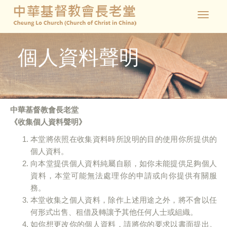
Toggle
navigat
個人資料聲明
中華基督教會長老堂
《收集個人資料聲明》
本堂將依照在收集資料時所說明的目的使用你所提供的
個人資料。
向本堂提供個人資料純屬自願，如你未能提供足夠個人
資料，本堂可能無法處理你的申請或向你提供有關服
務。
本堂收集之個人資料，除作上述用途之外，將不會以任
何形式出售、租借及轉讓予其他任何人士或組織。
如你想更改你的個人資料，請將你的要求以書面提出。