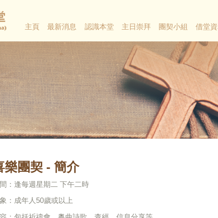
主頁
最新消息
認識本堂
主日崇拜
團契小組
借堂資
喜樂團契 - 簡介
間：逢每週星期二 下午二時
象：成年人50歲或以上
容：包括祈禱會、粵曲詩歌、查經、信息分享等。