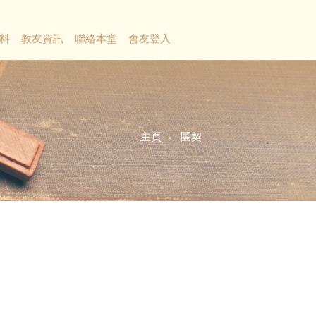
料
教友資訊
聯絡本堂
會友登入
主頁
團契