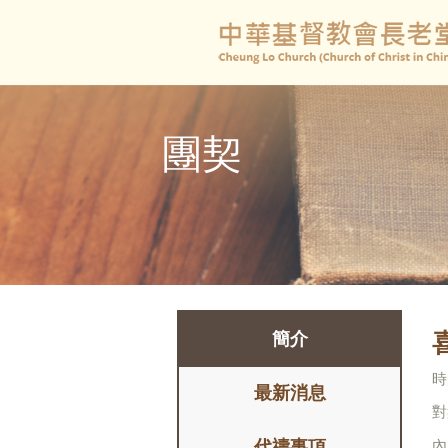
團契
簡介
時
最新消息
對
內
代禱事項